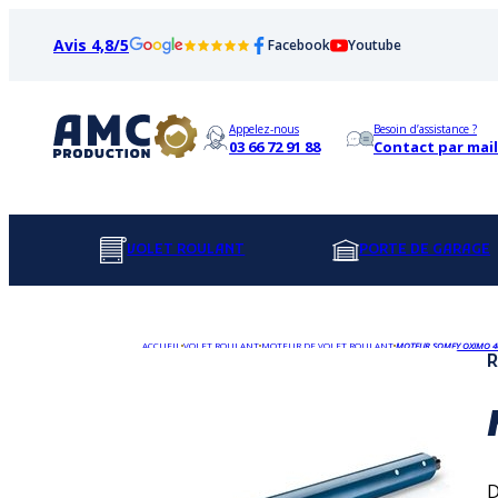
Avis 4,8/5
Facebook
Youtube
Appelez-nous
Besoin d’assistance ?
03 66 72 91 88
Contact par mail
VOLET ROULANT
PORTE DE GARAGE
ACCUEIL
VOLET ROULANT
MOTEUR DE VOLET ROULANT
MOTEUR SOMFY OXIMO 40
R
D