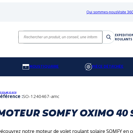
Qui sommes-nous
Visite 360
EXPEDITIO
ROULANTS 
MOUSTIQUAIRE
PIÈCE DÉTACHÉE
 SOLAR IO 6/18
SO-1240467-amc
éférence :
MOTEUR SOMFY OXIMO 40 S
écouvrez notre moteur de volet roulant solaire SOMFY en c