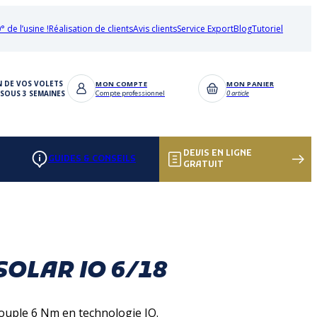
° de l’usine !
Réalisation de clients
Avis clients
Service Export
Blog
Tutoriel
N DE VOS VOLETS
MON COMPTE
MON PANIER
SOUS 3 SEMAINES
Compte professionnel
0 article
DEVIS EN LIGNE
GUIDES & CONSEILS
GRATUIT
OLAR IO 6/18
ouple 6 Nm en technologie IO.