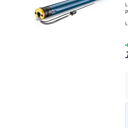
L
p
L