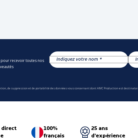
 pour recevoir toutes nos
uveautés
ation, de suppression et de portabilité des données vous concernant dont AMC Production est destinatair
 direct
100%
25 ans
ne
français
d’expérience