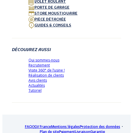
VOLET ROULANT
PORTE DE GARAGE
STORE MOUSTIQUAIRE
PIÈCE DÉTACHÉE
GUIDES & CONSEILS
DÉCOUVREZ AUSSI
Qui sommes-nous
Recrutement
Visite 360° de l’usine !
Réalisation de clients
Avis clients
Actualités
Tutoriel
FAQ
CGV France
Mentions légales
Protection des données
Plan de site
Paiement
Livraison
Garantie