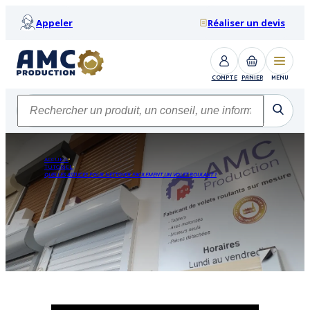
Appeler
Réaliser un devis
COMPTE
PANIER
MENU
ACCUEIL
TUTORIEL
QUELLES ASTUCES POUR NETTOYER FACILEMENT UN VOLET ROULANT ?