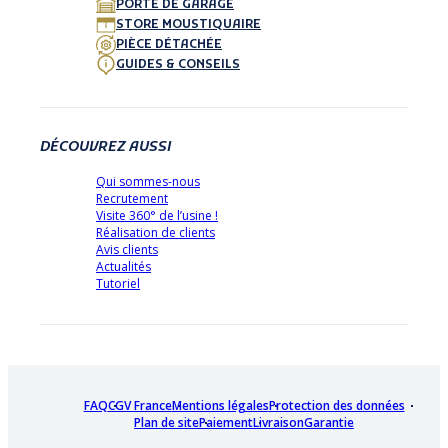
PORTE DE GARAGE
STORE MOUSTIQUAIRE
PIÈCE DÉTACHÉE
GUIDES & CONSEILS
DÉCOUVREZ AUSSI
Qui sommes-nous
Recrutement
Visite 360° de l’usine !
Réalisation de clients
Avis clients
Actualités
Tutoriel
FAQ
CGV France
Mentions légales
Protection des données
Plan de site
Paiement
Livraison
Garantie