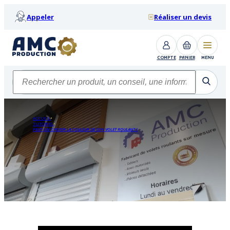
Appeler
Réaliser un devis
COMPTE
PANIER
MENU
ACCUEIL
TUTORIEL
PEUT-ON CHOISIR LA COULEUR DE SON VOLET ROULANT ?