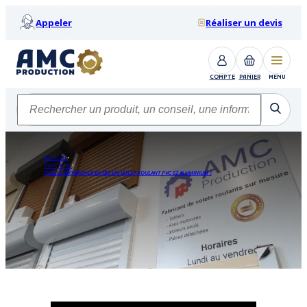
Appeler
Réaliser un devis
COMPTE
PANIER
MENU
ACCUEIL
TUTORIEL
QUELLE DIFFÉRENCE ENTRE UN VOLET ROULANT PVC ET ALUMINIUM ?